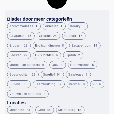
Blader door meer categorieën
Accommodaties
1
Artiesten
1
Beauty
6
Citygames
15
Creatief
24
Culinair
17
Erotisch
13
Erotisch dineren
8
Escape room
14
Feesten
22
GPS tochten
6
Lipdub
2
Mannelijke strippers
6
Quiz
8
Rondvaarten
5
Speurtochten
12
Sportief
94
Striptease
7
Survival
18
Teambuilding
87
Vervoer
8
VR
6
Vrouwelijke strippers
2
Locaties
Mechelen
24
Gent
46
Middelburg
18