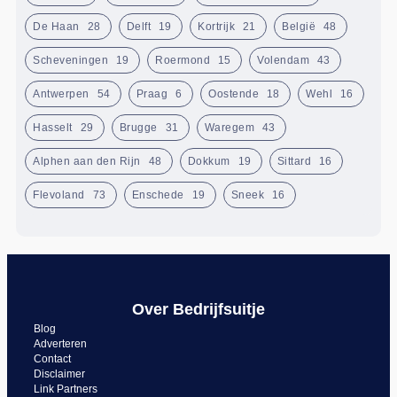
De Haan
28
Delft
19
Kortrijk
21
België
48
Scheveningen
19
Roermond
15
Volendam
43
Antwerpen
54
Praag
6
Oostende
18
Wehl
16
Hasselt
29
Brugge
31
Waregem
43
Alphen aan den Rijn
48
Dokkum
19
Sittard
16
Flevoland
73
Enschede
19
Sneek
16
Over Bedrijfsuitje
Blog
Adverteren
Contact
Disclaimer
Link Partners