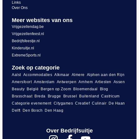
Links
Over Ons
Meer websites van ons
Vrijgezellendag.be
Vrijgezellenfeest.nl
Bedrijfsfeestje.nl
Kinderuitje.nl
ExtremeSports.nl
Zoek op categorie
Aalst
Accommodaties
Alkmaar
Almere
Alphen aan den Rijn
Amersfoort
Amsterdam
Antwerpen
Arnhem
Artiesten
Assen
Beauty
België
Bergen op Zoom
Bloemendaal
Blog
Brasschaat
Breda
Brugge
Brussel
Buitenland
Castricum
Categorie evenement
Citygames
Creatief
Culinair
De Haan
Delft
Den Bosch
Den Haag
Over Bedrijfsuitje