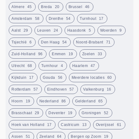
Almere
45
Breda
20
Brussel
46
Amsterdam
58
Drenthe
54
Turnhout
17
Aalst
29
Leuven
24
Haasdonk
5
Woerden
9
Tsjechië
6
Den Haag
54
Noord-Brabant
71
Zuid-Holland
96
Emmen
19
Zoelen
33
Utrecht
68
Turnhour
4
Haarlem
47
Kijkduin
17
Gouda
56
Meerdere locaties
60
Rotterdam
57
Eindhoven
57
Valkenburg
16
Hoorn
19
Nederland
86
Gelderland
65
Brasschaat
29
Deventer
19
Groningen
52
Hoek van Holland
17
Castricum
13
Overijssel
61
Assen
51
Zeeland
64
Bergen op Zoom
19