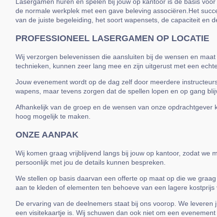
Lasergamen huren en spelen bij jouw op kantoor is de basis voor e
de normale werkplek met een gave beleving associëren.Het succes
van de juiste begeleiding, het soort wapensets, de capaciteit en 
PROFESSIONEEL LASERGAMEN OP LOCATIE
Wij verzorgen belevenissen die aansluiten bij de wensen en maat 
technieken, kunnen zeer lang mee en zijn uitgerust met een echt
Jouw evenement wordt op de dag zelf door meerdere instructeurs
wapens, maar tevens zorgen dat de spellen lopen en op gang bli
Afhankelijk van de groep en de wensen van onze opdrachtgever 
hoog mogelijk te maken.
ONZE AANPAK
Wij komen graag vrijblijvend langs bij jouw op kantoor, zodat w
persoonlijk met jou de details kunnen bespreken.
We stellen op basis daarvan een offerte op maat op die we graag
aan te kleden of elementen ten behoeve van een lagere kostprijs 
De ervaring van de deelnemers staat bij ons voorop. We leveren j
een visitekaartje is. Wij schuwen dan ook niet om een evenement 