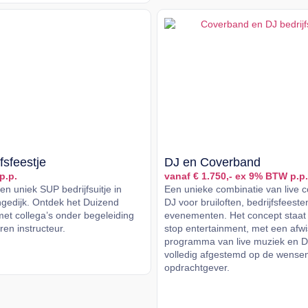
fsfeestje
DJ en Coverband
p.p.
vanaf € 1.750,- ex 9% BTW p.p.
n uniek SUP bedrijfsuitje in
Een unieke combinatie van live 
gedijk. Ontdek het Duizend
DJ voor bruiloften, bedrijfsfeeste
met collega’s onder begeleiding
evenementen. Het concept staat
en instructeur.
stop entertainment, met een afw
programma van live muziek en D
er
volledig afgestemd op de wense
opdrachtgever.
Lees meer