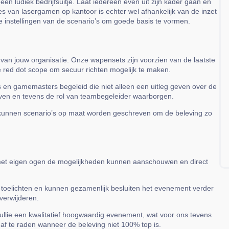
en ludiek bedrijfsuitje. Laat iedereen even uit zijn kader gaan en
 van lasergamen op kantoor is echter wel afhankelijk van de inzet
de instellingen van de scenario’s om goede basis te vormen.
van jouw organisatie. Onze wapensets zijn voorzien van de laatste
e red dot scope om secuur richten mogelijk te maken.
 en gamemasters begeleid die niet alleen een uitleg geven over de
jven en tevens de rol van teambegeleider waarborgen.
kunnen scenario’s op maat worden geschreven om de beleving zo
e met eigen ogen de mogelijkheden kunnen aanschouwen en direct
 toelichten en kunnen gezamenlijk besluiten het evenement verder
verwijderen.
ullie een kwalitatief hoogwaardig evenement, wat voor ons tevens
af te raden wanneer de beleving niet 100% top is.