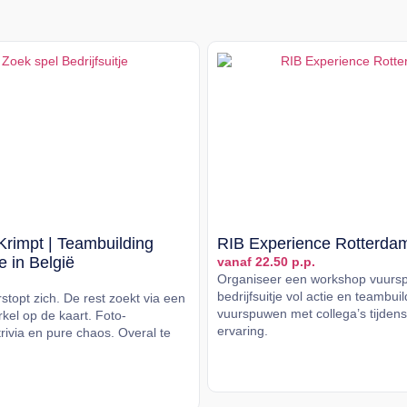
Krimpt | Teambuilding
RIB Experience Rotterda
je in België
vanaf 22.50 p.p.
Organiseer een workshop vuurs
bedrijfsuitje vol actie en teambui
topt zich. De rest zoekt via een
vuurspuwen met collega’s tijden
kel op de kaart. Foto-
ervaring.
rivia en pure chaos. Overal te
Lees meer
er