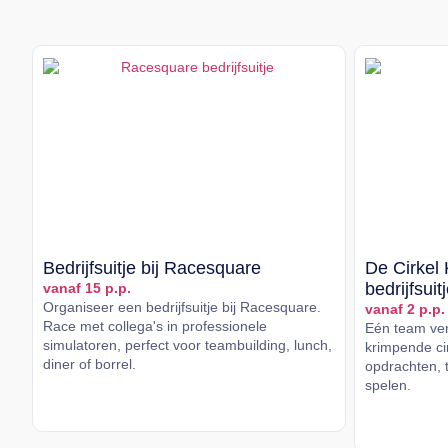
Bedrijfsuitje bij Racesquare
De Cirkel 
bedrijfsuit
vanaf 15 p.p.
Organiseer een bedrijfsuitje bij Racesquare.
vanaf 2 p.p.
Race met collega's in professionele
Eén team vers
simulatoren, perfect voor teambuilding, lunch,
krimpende cir
diner of borrel.
opdrachten, t
spelen.
Lees meer
Lees me