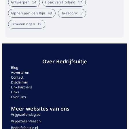
Antwerpen
54
Hoek van Holland
17
Alphen aan den Rijn
48
Haasdonk
5
Scheveningen
19
Over Bedrijfsuitje
Blog
Adverteren
Contact
Disclaimer
Link Partners
Links
Over Ons
Meer websites van ons
Vrijgezellendag.be
Vrijgezellenfeest.nl
Bedrijfsfeestje.nl