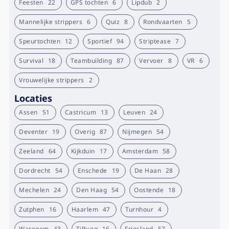
Feesten
22
GPS tochten
6
Lipdub
2
Mannelijke strippers
6
Quiz
8
Rondvaarten
5
Speurtochten
12
Sportief
94
Striptease
7
Survival
18
Teambuilding
87
Vervoer
8
VR
6
Vrouwelijke strippers
2
Locaties
Assen
51
Castricum
13
Leuven
24
Deventer
19
Overig
87
Nijmegen
54
Zeeland
64
Kijkduin
17
Amsterdam
58
Dordrecht
54
Enschede
19
De Haan
28
Mechelen
24
Den Haag
54
Oostende
18
Zutphen
16
Haarlem
47
Turnhour
4
Waregem
43
Tilburg
16
Friesland
57