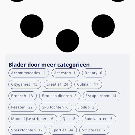
Blader door meer categorieën
Accommodaties
1
Artiesten
1
Beauty
6
Citygames
15
Creatief
24
Culinair
17
Erotisch
13
Erotisch dineren
8
Escape room
14
Feesten
22
GPS tochten
6
Lipdub
2
Mannelijke strippers
6
Quiz
8
Rondvaarten
5
Speurtochten
12
Sportief
94
Striptease
7