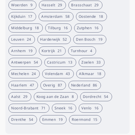
Woerden
9
Hasselt
29
Brasschaat
29
Kijkduin
17
Amsterdam
58
Oostende
18
Middelburg
18
Tilburg
16
Zutphen
16
Leuven
24
Harderwijk
52
Den Bosch
19
Arnhem
19
Kortrijk
21
Turnhour
4
Antwerpen
54
Castricum
13
Zoelen
33
Mechelen
24
Volendam
43
Alkmaar
18
Haarlem
47
Overig
87
Nederland
86
Aalst
29
Koog aan de Zaan
8
Dordrecht
54
Noord-Brabant
71
Sneek
16
Venlo
16
Drenthe
54
Emmen
19
Roermond
15