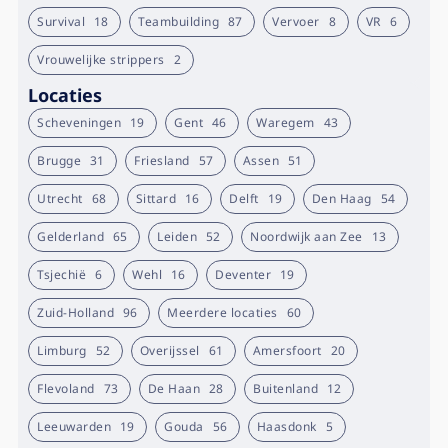
Survival
18
Teambuilding
87
Vervoer
8
VR
6
Vrouwelijke strippers
2
Locaties
Scheveningen
19
Gent
46
Waregem
43
Brugge
31
Friesland
57
Assen
51
Utrecht
68
Sittard
16
Delft
19
Den Haag
54
Gelderland
65
Leiden
52
Noordwijk aan Zee
13
Tsjechië
6
Wehl
16
Deventer
19
Zuid-Holland
96
Meerdere locaties
60
Limburg
52
Overijssel
61
Amersfoort
20
Flevoland
73
De Haan
28
Buitenland
12
Leeuwarden
19
Gouda
56
Haasdonk
5