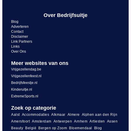
Over Bedrijfsuitje
Blog
Adverteren
Contact
Disclaimer
Link Partners
Links
Over Ons
Meer websites van ons
Vrijgezellendag.be
Vrijgezellenfeest.nl
Bedrijfsfeestje.nl
Kinderuitje.nl
ExtremeSports.nl
Zoek op categorie
Aalst
Accommodaties
Alkmaar
Almere
Alphen aan den Rijn
Amersfoort
Amsterdam
Antwerpen
Arnhem
Artiesten
Assen
Beauty
België
Bergen op Zoom
Bloemendaal
Blog