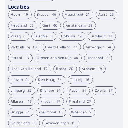
Locaties
Hoorn
19
Brussel
46
Maastricht
21
Aalst
29
Flevoland
73
Gent
46
Amsterdam
58
Praag
6
Tsjechië
6
Dokkum
19
Turnhout
17
Valkenburg
16
Noord-Holland
77
Antwerpen
54
Sittard
16
Alphen aan den Rijn
48
Haasdonk
5
Hoek van Holland
17
Breda
20
Arnhem
19
Leuven
24
Den Haag
54
Tilburg
16
Limburg
52
Drenthe
54
Assen
51
Zwolle
57
Alkmaar
18
Kijkduin
17
Friesland
57
Brugge
31
Roermond
15
Woerden
9
Gelderland
65
Scheveningen
19