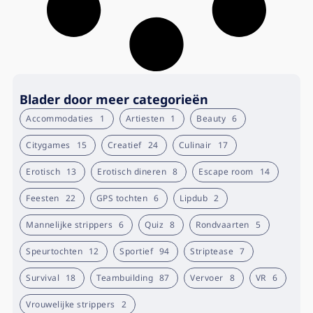
Blader door meer categorieën
Accommodaties
1
Artiesten
1
Beauty
6
Citygames
15
Creatief
24
Culinair
17
Erotisch
13
Erotisch dineren
8
Escape room
14
Feesten
22
GPS tochten
6
Lipdub
2
Mannelijke strippers
6
Quiz
8
Rondvaarten
5
Speurtochten
12
Sportief
94
Striptease
7
Survival
18
Teambuilding
87
Vervoer
8
VR
6
Vrouwelijke strippers
2