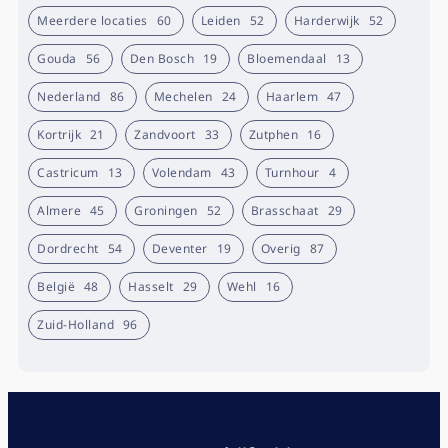
Meerdere locaties
60
Leiden
52
Harderwijk
52
Gouda
56
Den Bosch
19
Bloemendaal
13
Nederland
86
Mechelen
24
Haarlem
47
Kortrijk
21
Zandvoort
33
Zutphen
16
Castricum
13
Volendam
43
Turnhour
4
Almere
45
Groningen
52
Brasschaat
29
Dordrecht
54
Deventer
19
Overig
87
België
48
Hasselt
29
Wehl
16
Zuid-Holland
96