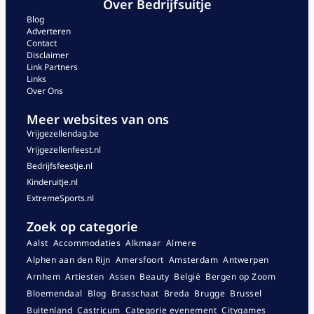
Over Bedrijfsuitje
Blog
Adverteren
Contact
Disclaimer
Link Partners
Links
Over Ons
Meer websites van ons
Vrijgezellendag.be
Vrijgezellenfeest.nl
Bedrijfsfeestje.nl
Kinderuitje.nl
ExtremeSports.nl
Zoek op categorie
Aalst
Accommodaties
Alkmaar
Almere
Alphen aan den Rijn
Amersfoort
Amsterdam
Antwerpen
Arnhem
Artiesten
Assen
Beauty
België
Bergen op Zoom
Bloemendaal
Blog
Brasschaat
Breda
Brugge
Brussel
Buitenland
Castricum
Categorie evenement
Citygames