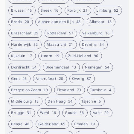
Brussel
46
Sneek
16
Kortrijk
21
Limburg
52
Breda
20
Alphen aan den Rijn
48
Alkmaar
18
Brasschaat
29
Rotterdam
57
Valkenburg
16
Harderwijk
52
Maastricht
21
Drenthe
54
Kijkduin
17
Hoorn
19
Zuid-Holland
96
Dordrecht
54
Bloemendaal
13
Nijmegen
54
Gent
46
Amersfoort
20
Overig
87
Bergen op Zoom
19
Flevoland
73
Turnhour
4
Middelburg
18
Den Haag
54
Tsjechië
6
Brugge
31
Wehl
16
Gouda
56
Aalst
29
België
48
Gelderland
65
Emmen
19