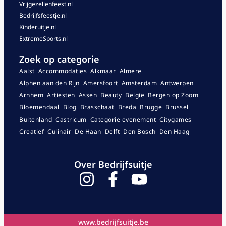
Vrijgezellenfeest.nl
Bedrijfsfeestje.nl
Kinderuitje.nl
ExtremeSports.nl
Zoek op categorie
Aalst
Accommodaties
Alkmaar
Almere
Alphen aan den Rijn
Amersfoort
Amsterdam
Antwerpen
Arnhem
Artiesten
Assen
Beauty
België
Bergen op Zoom
Bloemendaal
Blog
Brasschaat
Breda
Brugge
Brussel
Buitenland
Castricum
Categorie evenement
Citygames
Creatief
Culinair
De Haan
Delft
Den Bosch
Den Haag
Over Bedrijfsuitje
www.bedrijfsuitje.be