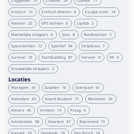
Citygames
15
Creatief
24
Culinair
17
Erotisch
13
Erotisch dineren
8
Escape room
14
Feesten
22
GPS tochten
6
Lipdub
2
Mannelijke strippers
6
Quiz
8
Rondvaarten
5
Speurtochten
12
Sportief
94
Striptease
7
Survival
18
Teambuilding
87
Vervoer
8
VR
6
Vrouwelijke strippers
2
Locaties
Waregem
43
Zutphen
16
Overijssel
61
Volendam
43
Noord-Brabant
71
Mechelen
24
Almere
45
Arnhem
19
Praag
6
Amsterdam
58
Haarlem
47
Roermond
15
Hasselt
29
Oostende
18
Den Bosch
19