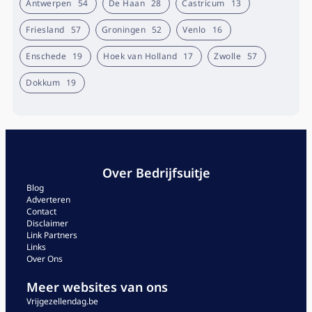
Antwerpen
54
De Haan
28
Castricum
13
Friesland
57
Groningen
52
Venlo
16
Enschede
19
Hoek van Holland
17
Zwolle
57
Dokkum
19
Over Bedrijfsuitje
Blog
Adverteren
Contact
Disclaimer
Link Partners
Links
Over Ons
Meer websites van ons
Vrijgezellendag.be