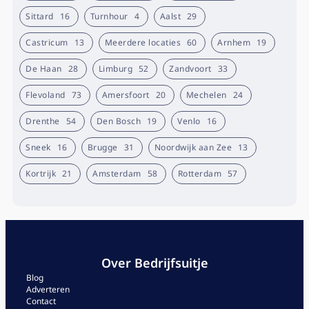
Sittard
16
Turnhour
4
Aalst
29
Castricum
13
Meerdere locaties
60
Arnhem
19
De Haan
28
Limburg
52
Zandvoort
33
Flevoland
73
Amersfoort
20
Mechelen
24
Drenthe
54
Den Bosch
19
Venlo
16
Sneek
16
Brugge
31
Noordwijk aan Zee
13
Kortrijk
21
Amsterdam
58
Rotterdam
57
Over Bedrijfsuitje
Blog
Adverteren
Contact