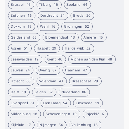
Brussel
46
Tilburg
16
Zeeland
64
Zutphen
16
Dordrecht
54
Breda
20
Dokkum
19
Wehl
16
Groningen
52
Gelderland
65
Bloemendaal
13
Almere
45
Assen
51
Hasselt
29
Harderwijk
52
Leeuwarden
19
Gent
46
Alphen aan den Rijn
48
Leuven
24
Overig
87
Haarlem
47
Utrecht
68
Volendam
43
Brasschaat
29
Delft
19
Leiden
52
Nederland
86
Overijssel
61
Den Haag
54
Enschede
19
Middelburg
18
Scheveningen
19
Tsjechië
6
Kijkduin
17
Nijmegen
54
Valkenburg
16