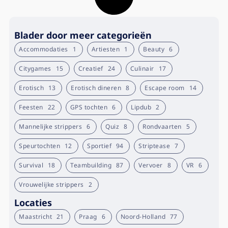
Blader door meer categorieën
Accommodaties
1
Artiesten
1
Beauty
6
Citygames
15
Creatief
24
Culinair
17
Erotisch
13
Erotisch dineren
8
Escape room
14
Feesten
22
GPS tochten
6
Lipdub
2
Mannelijke strippers
6
Quiz
8
Rondvaarten
5
Speurtochten
12
Sportief
94
Striptease
7
Survival
18
Teambuilding
87
Vervoer
8
VR
6
Vrouwelijke strippers
2
Locaties
Maastricht
21
Praag
6
Noord-Holland
77