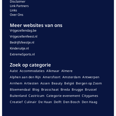
Disclaimer
Link Partners
Links
Over Ons
Meer websites van ons
Vrijgezellendag.be
Vrijgezellenfeest.nl
Bedrijfsfeestje.nl
Kinderuitje.nl
ExtremeSports.nl
Zoek op categorie
Aalst
Accommodaties
Alkmaar
Almere
Alphen aan den Rijn
Amersfoort
Amsterdam
Antwerpen
Arnhem
Artiesten
Assen
Beauty
België
Bergen op Zoom
Bloemendaal
Blog
Brasschaat
Breda
Brugge
Brussel
Buitenland
Castricum
Categorie evenement
Citygames
Creatief
Culinair
De Haan
Delft
Den Bosch
Den Haag