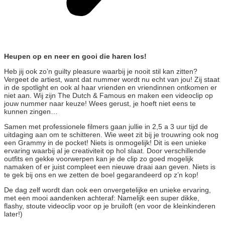
Heupen op en neer en gooi die haren los!
Heb jij ook zo’n guilty pleasure waarbij je nooit stil kan zitten?
Vergeet de artiest, want dat nummer wordt nu echt van jou! Zij staat
in de spotlight en ook al haar vrienden en vriendinnen ontkomen er
niet aan. Wij zijn The Dutch & Famous en maken een videoclip op
jouw nummer naar keuze! Wees gerust, je hoeft niet eens te
kunnen zingen…
Samen met professionele filmers gaan jullie in 2,5 a 3 uur tijd de
uitdaging aan om te schitteren. Wie weet zit bij je trouwring ook nog
een Grammy in de pocket! Niets is onmogelijk! Dit is een unieke
ervaring waarbij al je creativiteit op hol slaat. Door verschillende
outfits en gekke voorwerpen kan je de clip zo goed mogelijk
namaken of er juist compleet een nieuwe draai aan geven. Niets is
te gek bij ons en we zetten de boel gegarandeerd op z’n kop!
De dag zelf wordt dan ook een onvergetelijke en unieke ervaring,
met een mooi aandenken achteraf: Namelijk een super dikke,
flashy, stoute videoclip voor op je bruiloft (en voor de kleinkinderen
later!)