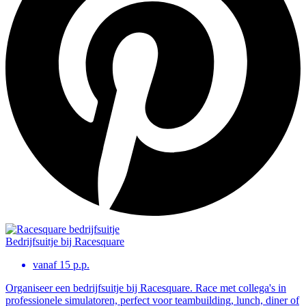
Bedrijfsuitje bij Racesquare
vanaf 15 p.p.
Organiseer een bedrijfsuitje bij Racesquare. Race met collega's in
professionele simulatoren, perfect voor teambuilding, lunch, diner of