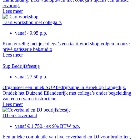
ervaring.
Lees meer
Taart workshop met collega ’s
vanaf 49.95 p.p.
Kom gezellig met je collega’s een taart workshop volgen in onze
privé patisserie bakstudio
Lees meer
Sup Bedrijfsfeestje
vanaf 27.50 p.p.
Organiseer een uniek SUP bedrijfsuitje in Broek op Langedijk.
Ontdek het Duizend Eilandenrijk met collega’s onder begeleiding
van een ervaren instructeur.
Lees meer
DJ en Coverband
vanaf € 1.750,- ex 9% BTW p.p.
Een unieke combinatie van live coverband en DJ voor bruiloften,