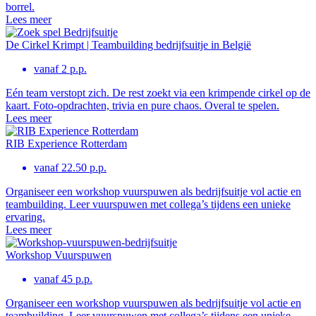
borrel.
Lees meer
De Cirkel Krimpt | Teambuilding bedrijfsuitje in België
vanaf 2 p.p.
Eén team verstopt zich. De rest zoekt via een krimpende cirkel op de
kaart. Foto-opdrachten, trivia en pure chaos. Overal te spelen.
Lees meer
RIB Experience Rotterdam
vanaf 22.50 p.p.
Organiseer een workshop vuurspuwen als bedrijfsuitje vol actie en
teambuilding. Leer vuurspuwen met collega’s tijdens een unieke
ervaring.
Lees meer
Workshop Vuurspuwen
vanaf 45 p.p.
Organiseer een workshop vuurspuwen als bedrijfsuitje vol actie en
teambuilding. Leer vuurspuwen met collega’s tijdens een unieke