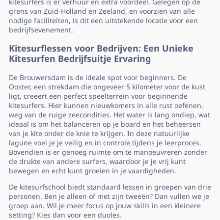
kitesurfers is er verhuur en extra voordeel. Gelegen op de
grens van Zuid-Holland en Zeeland, en voorzien van alle
nodige faciliteiten, is dit een uitstekende locatie voor een
bedrijfsevenement.
Kitesurflessen voor Bedrijven: Een Unieke
Kitesurfen Bedrijfsuitje Ervaring
De Brouwersdam is de ideale spot voor beginners. De
Ooster, een strekdam die ongeveer 5 kilometer voor de kust
ligt, creëert een perfect speelterrein voor beginnende
kitesurfers. Hier kunnen nieuwkomers in alle rust oefenen,
weg van de ruige zeecondities. Het water is lang ondiep, wat
ideaal is om het balanceren op je board en het beheersen
van je kite onder de knie te krijgen. In deze natuurlijke
lagune voel je je veilig en in controle tijdens je leerproces.
Bovendien is er genoeg ruimte om te manoeuvreren zonder
de drukte van andere surfers, waardoor je je vrij kunt
bewegen en echt kunt groeien in je vaardigheden.
De kitesurfschool biedt standaard lessen in groepen van drie
personen. Ben je alleen of met zijn tweeën? Dan vullen we je
groep aan. Wil je meer focus op jouw skills in een kleinere
setting? Kies dan voor een duoles.