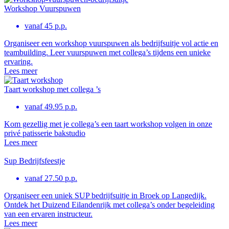
Workshop Vuurspuwen
vanaf 45 p.p.
Organiseer een workshop vuurspuwen als bedrijfsuitje vol actie en
teambuilding. Leer vuurspuwen met collega’s tijdens een unieke
ervaring.
Lees meer
Taart workshop met collega ’s
vanaf 49.95 p.p.
Kom gezellig met je collega’s een taart workshop volgen in onze
privé patisserie bakstudio
Lees meer
Sup Bedrijfsfeestje
vanaf 27.50 p.p.
Organiseer een uniek SUP bedrijfsuitje in Broek op Langedijk.
Ontdek het Duizend Eilandenrijk met collega’s onder begeleiding
van een ervaren instructeur.
Lees meer