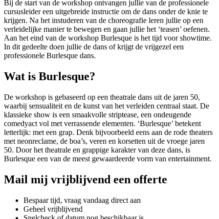
Bij de start van de workshop ontvangen jullie van de professionele
cursusleider een uitgebreide instructie om de dans onder de knie te
krijgen. Na het instuderen van de choreografie leren jullie op een
verleidelijke manier te bewegen en gaan jullie het ‘teasen’ oefenen.
Aan het eind van de workshop Burlesque is het tijd voor showtime.
In dit gedeelte doen jullie de dans of krijgt de vrijgezel een
professionele Burlesque dans.
Wat is Burlesque?
De workshop is gebaseerd op een theatrale dans uit de jaren 50,
waarbij sensualiteit en de kunst van het verleiden centraal staat. De
klassieke show is een smaakvolle striptease, een ondeugende
comedyact vol met verrassende elementen. ‘Burlesque’ betekent
letterlijk: met een grap. Denk bijvoorbeeld eens aan de rode theaters
met neonreclame, de boa’s, veren en korsetten uit de vroege jaren
50. Door het theatrale en grappige karakter van deze dans, is
Burlesque een van de meest gewaardeerde vorm van entertainment.
Mail mij vrijblijvend een offerte
Bespaar tijd, vraag vandaag direct aan
Geheel vrijblijvend
Snelcheck of datum nog beschikbaar is