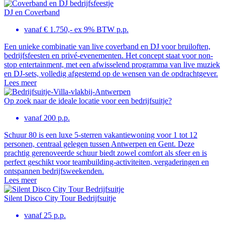
DJ en Coverband
vanaf € 1.750,- ex 9% BTW p.p.
Een unieke combinatie van live coverband en DJ voor bruiloften,
bedrijfsfeesten en privé-evenementen. Het concept staat voor non-
stop entertainment, met een afwisselend programma van live muziek
en DJ-sets, volledig afgestemd op de wensen van de opdrachtgever.
Lees meer
Op zoek naar de ideale locatie voor een bedrijfsuitje?
vanaf 200 p.p.
Schuur 80 is een luxe 5-sterren vakantiewoning voor 1 tot 12
personen, centraal gelegen tussen Antwerpen en Gent. Deze
prachtig gerenoveerde schuur biedt zowel comfort als sfeer en is
perfect geschikt voor teambuilding-activiteiten, vergaderingen en
ontspannen bedrijfsweekenden.
Lees meer
Silent Disco City Tour Bedrijfsuitje
vanaf 25 p.p.