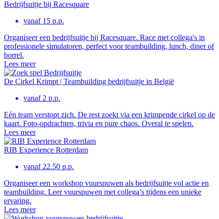
Bedrijfsuitje bij Racesquare
vanaf 15 p.p.
Organiseer een bedrijfsuitje bij Racesquare. Race met collega's in
professionele simulatoren, perfect voor teambuilding, lunch, diner of
borrel.
Lees meer
De Cirkel Krimpt | Teambuilding bedrijfsuitje in België
vanaf 2 p.p.
Eén team verstopt zich. De rest zoekt via een krimpende cirkel op de
kaart. Foto-opdrachten, trivia en pure chaos. Overal te spelen.
Lees meer
RIB Experience Rotterdam
vanaf 22.50 p.p.
Organiseer een workshop vuurspuwen als bedrijfsuitje vol actie en
teambuilding. Leer vuurspuwen met collega’s tijdens een unieke
ervaring.
Lees meer