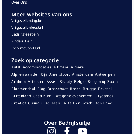
Over Ons
Meer websites van ons
Vrijgezellendag.be
Vrijgezellenfeest.nl
Bedrijfsfeestje.nl
Kinderuitje.nl
ExtremeSports.nl
Zoek op categorie
Aalst
Accommodaties
Alkmaar
Almere
Alphen aan den Rijn
Amersfoort
Amsterdam
Antwerpen
Arnhem
Artiesten
Assen
Beauty
België
Bergen op Zoom
Bloemendaal
Blog
Brasschaat
Breda
Brugge
Brussel
Buitenland
Castricum
Categorie evenement
Citygames
Creatief
Culinair
De Haan
Delft
Den Bosch
Den Haag
Over Bedrijfsuitje