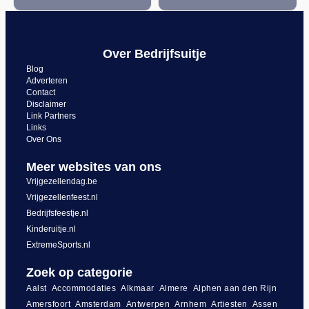
Over Bedrijfsuitje
Blog
Adverteren
Contact
Disclaimer
Link Partners
Links
Over Ons
Meer websites van ons
Vrijgezellendag.be
Vrijgezellenfeest.nl
Bedrijfsfeestje.nl
Kinderuitje.nl
ExtremeSports.nl
Zoek op categorie
Aalst
Accommodaties
Alkmaar
Almere
Alphen aan den Rijn
Amersfoort
Amsterdam
Antwerpen
Arnhem
Artiesten
Assen