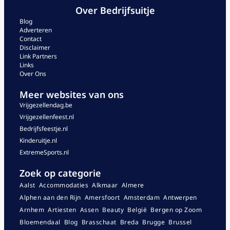
Over Bedrijfsuitje
Blog
Adverteren
Contact
Disclaimer
Link Partners
Links
Over Ons
Meer websites van ons
Vrijgezellendag.be
Vrijgezellenfeest.nl
Bedrijfsfeestje.nl
Kinderuitje.nl
ExtremeSports.nl
Zoek op categorie
Aalst
Accommodaties
Alkmaar
Almere
Alphen aan den Rijn
Amersfoort
Amsterdam
Antwerpen
Arnhem
Artiesten
Assen
Beauty
België
Bergen op Zoom
Bloemendaal
Blog
Brasschaat
Breda
Brugge
Brussel