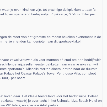
 waar je even kind kan zijn, tot prachtige duikplekken tot aan ‘s
ig en spetterend bedrijfsuitje. Prijskaartje; $ 543,- dollar per
tegen de sfeer van het grootste en meest bekeken evenement in de
en met je vrienden kan genieten van dit sportspektakel.
is voor zowel vrouwen als voor mannen dé stad om een bedrijfsuitje
chillende vrijgezellenfeestenpakketten aan waar je niks van wilt
ste sportauto’s, Michelin sterren diners, entree naar de duurste
asar Palace het Ceasar Palace’s Tower Penthouse Villa, compleet
6.000,- per nacht.
 leven daar. Het ideale feesteiland voor het bedrijfsuitje. Beleef
 pakketten waarbij je overnacht in het Ushuaia Ibiza Beach Hotel en
é VIP tafels, en speciale A-list party’s.