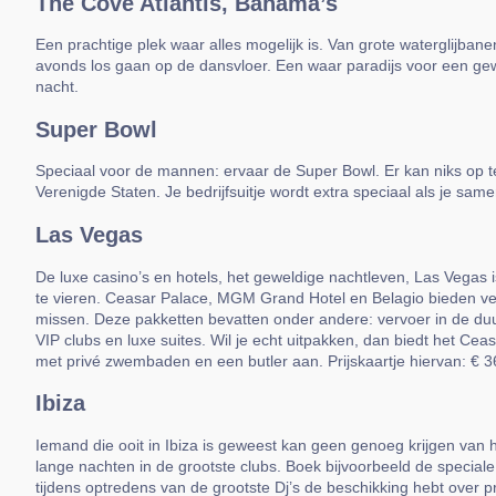
The Cove Atlantis, Bahama’s
Een prachtige plek waar alles mogelijk is. Van grote waterglijbanen
avonds los gaan op de dansvloer. Een waar paradijs voor een geweld
nacht.
Super Bowl
Speciaal voor de mannen: ervaar de Super Bowl. Er kan niks op 
Verenigde Staten. Je bedrijfsuitje wordt extra speciaal als je sam
Las Vegas
De luxe casino’s en hotels, het geweldige nachtleven, Las Vegas 
te vieren. Ceasar Palace, MGM Grand Hotel en Belagio bieden vers
missen. Deze pakketten bevatten onder andere: vervoer in de duur
VIP clubs en luxe suites. Wil je echt uitpakken, dan biedt het Ce
met privé zwembaden en een butler aan. Prijskaartje hiervan: € 3
Ibiza
Iemand die ooit in Ibiza is geweest kan geen genoeg krijgen van het
lange nachten in de grootste clubs. Boek bijvoorbeeld de speciale
tijdens optredens van de grootste Dj’s de beschikking hebt over priv