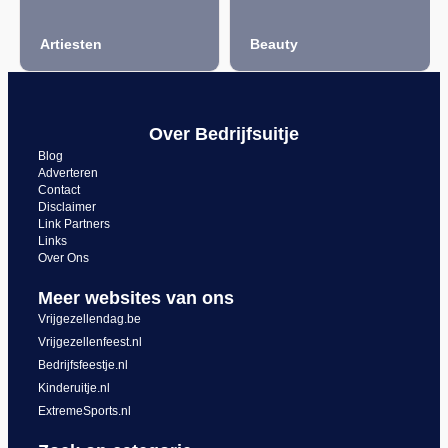
sten
Beauty
Citygame
Over Bedrijfsuitje
Blog
Adverteren
Contact
Disclaimer
Link Partners
Links
Over Ons
Meer websites van ons
Vrijgezellendag.be
Vrijgezellenfeest.nl
Bedrijfsfeestje.nl
Kinderuitje.nl
ExtremeSports.nl