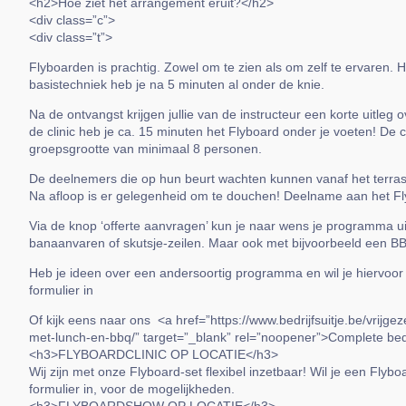
<h2>Hoe ziet het arrangement eruit?</h2>
<div class=”c”>
<div class=”t”>
Flyboarden is prachtig. Zowel om te zien als om zelf te ervaren. He
basistechniek heb je na 5 minuten al onder de knie.
Na de ontvangst krijgen jullie van de instructeur een korte uitleg 
de clinic heb je ca. 15 minuten het Flyboard onder je voeten! De c
groepsgrootte van minimaal 8 personen.
De deelnemers die op hun beurt wachten kunnen vanaf het terras 
Na afloop is er gelegenheid om te douchen! Deelname aan het Fly
Via de knop ‘offerte aanvragen’ kun je naar wens je programma u
banaanvaren of skutsje-zeilen. Maar ook met bijvoorbeeld een BB
Heb je ideen over een andersoortig programma en wil je hiervoor
formulier in
Of kijk eens naar ons <a href=”https://www.bedrijfsuitje.be/vrijgez
met-lunch-en-bbq/” target=”_blank” rel=”noopener”>Complete bedr
<h3>FLYBOARDCLINIC OP LOCATIE</h3>
Wij zijn met onze Flyboard-set flexibel inzetbaar! Wil je een Flyb
formulier in, voor de mogelijkheden.