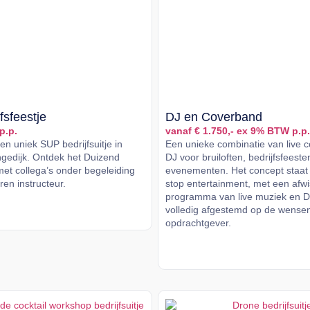
fsfeestje
DJ en Coverband
p.p.
vanaf € 1.750,- ex 9% BTW p.p.
n uniek SUP bedrijfsuitje in
Een unieke combinatie van live 
gedijk. Ontdek het Duizend
DJ voor bruiloften, bedrijfsfeeste
met collega’s onder begeleiding
evenementen. Het concept staat
en instructeur.
stop entertainment, met een afw
programma van live muziek en D
er
volledig afgestemd op de wense
opdrachtgever.
Lees meer