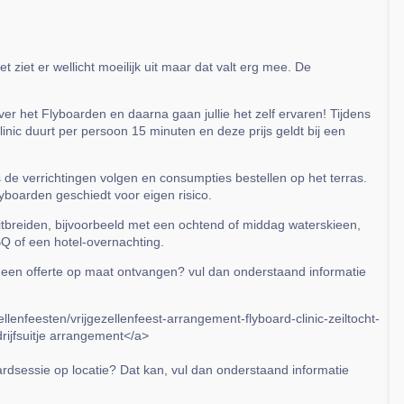
t ziet er wellicht moeilijk uit maar dat valt erg mee. De
over het Flyboarden en daarna gaan jullie het zelf ervaren! Tijdens
linic duurt per persoon 15 minuten en deze prijs geldt bij een
de verrichtingen volgen en consumpties bestellen op het terras.
boarden geschiedt voor eigen risico.
itbreiden, bijvoorbeeld met een ochtend of middag waterskieen,
Q of een hotel-overnachting.
 een offerte op maat ontvangen? vul dan onderstaand informatie
ellenfeesten/vrijgezellenfeest-arrangement-flyboard-clinic-zeiltocht-
ijfsuitje arrangement</a>
oardsessie op locatie? Dat kan, vul dan onderstaand informatie