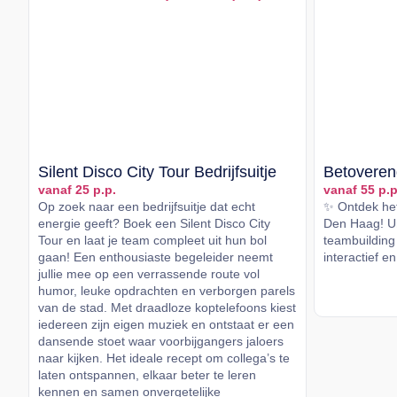
Silent Disco City Tour Bedrijfsuitje
Betoveren
vanaf 25 p.p.
vanaf 55 p.p
Op zoek naar een bedrijfsuitje dat echt
✨ Ontdek het
energie geeft? Boek een Silent Disco City
Den Haag! Un
Tour en laat je team compleet uit hun bol
teambuilding 
gaan! Een enthousiaste begeleider neemt
interactief en
jullie mee op een verrassende route vol
humor, leuke opdrachten en verborgen parels
Lees me
van de stad. Met draadloze koptelefoons kiest
iedereen zijn eigen muziek en ontstaat er een
dansende stoet waar voorbijgangers jaloers
naar kijken. Het ideale recept om collega’s te
laten ontspannen, elkaar beter te leren
kennen en samen onvergetelijke