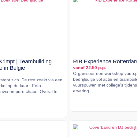
Krimpt | Teambuilding
RIB Experience Rotterda
je in België
vanaf 22.50 p.p.
Organiseer een workshop vuurs
bedrijfsuitje vol actie en teambui
topt zich. De rest zoekt via een
vuurspuwen met collega’s tijden
kel op de kaart. Foto-
ervaring.
rivia en pure chaos. Overal te
Lees meer
er