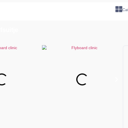
Ca
fsuitje