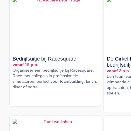
Bedrijfsuitje bij Racesquare
De Cirkel 
bedrijfsuit
vanaf 15 p.p.
Organiseer een bedrijfsuitje bij Racesquare.
vanaf 2 p.p.
Race met collega's in professionele
Eén team vers
simulatoren, perfect voor teambuilding, lunch,
krimpende cir
diner of borrel.
opdrachten, t
spelen.
Lees meer
Lees me