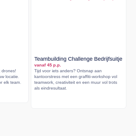
Teambuilding Challenge Bedrijfsuitje
vanaf 45 p.p.
t drones!
Tijd voor iets anders? Ontsnap aan
w locatie.
kantoorstress met een graffiti-workshop vol
or elk team.
teamwork, creativiteit en een muur vol trots
als eindresultaat.
Lees meer