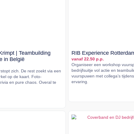
Krimpt | Teambuilding
RIB Experience Rotterda
je in België
vanaf 22.50 p.p.
Organiseer een workshop vuurs
bedrijfsuitje vol actie en teambui
topt zich. De rest zoekt via een
vuurspuwen met collega’s tijden
kel op de kaart. Foto-
ervaring.
rivia en pure chaos. Overal te
Lees meer
er