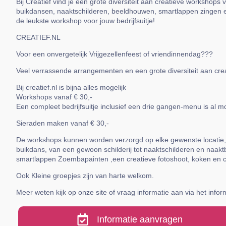
Bij Creatief vind je een grote diversiteit aan creatieve workshops 
buikdansen, naaktschilderen, beeldhouwen, smartlappen zingen e
de leukste workshop voor jouw bedrijfsuitje!
CREATIEF.NL
Voor een onvergetelijk Vrijgezellenfeest of vriendinnendag???
Veel verrassende arrangementen en een grote diversiteit aan creat
Bij creatief.nl is bijna alles mogelijk
Workshops vanaf € 30,-
Een compleet bedrijfsuitje inclusief een drie gangen-menu is al mog
Sieraden maken vanaf € 30,-
De workshops kunnen worden verzorgd op elke gewenste locatie, h
buikdans, van een gewoon schilderij tot naaktschilderen en na
smartlappen Zoembapainten ,een creatieve fotoshoot, koken en c
Ook Kleine groepjes zijn van harte welkom.
Meer weten kijk op onze site of vraag informatie aan via het infor
Informatie aanvragen