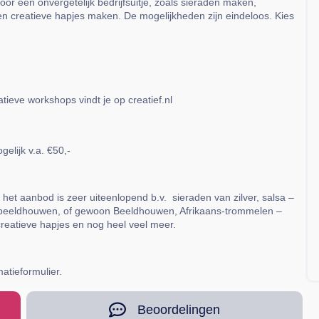
voor een onvergetelijk bedrijfsuitje, zoals sieraden maken,
n creatieve hapjes maken. De mogelijkheden zijn eindeloos. Kies
ieve workshops vindt je op creatief.nl
elijk v.a. €50,-
et aanbod is zeer uiteenlopend b.v. sieraden van zilver, salsa –
aktbeeldhouwen, of gewoon Beeldhouwen, Afrikaans-trommelen –
reatieve hapjes en nog heel veel meer.
matieformulier.
Beoordelingen