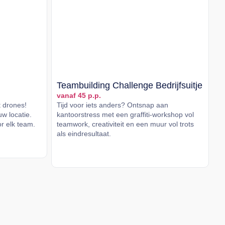
Teambuilding Challenge Bedrijfsuitje
vanaf 45 p.p.
t drones!
Tijd voor iets anders? Ontsnap aan
w locatie.
kantoorstress met een graffiti-workshop vol
or elk team.
teamwork, creativiteit en een muur vol trots
als eindresultaat.
Lees meer