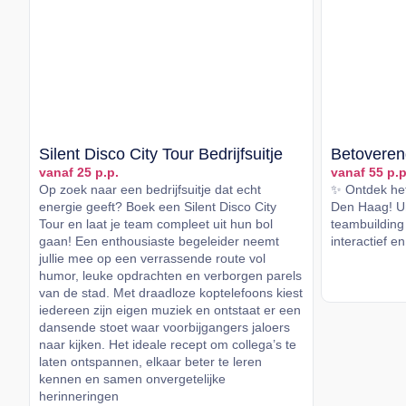
Silent Disco City Tour Bedrijfsuitje
Betoveren
vanaf 25 p.p.
vanaf 55 p.p
Op zoek naar een bedrijfsuitje dat echt
✨ Ontdek het
energie geeft? Boek een Silent Disco City
Den Haag! Un
Tour en laat je team compleet uit hun bol
teambuilding 
gaan! Een enthousiaste begeleider neemt
interactief en
jullie mee op een verrassende route vol
humor, leuke opdrachten en verborgen parels
Lees me
van de stad. Met draadloze koptelefoons kiest
iedereen zijn eigen muziek en ontstaat er een
dansende stoet waar voorbijgangers jaloers
naar kijken. Het ideale recept om collega’s te
laten ontspannen, elkaar beter te leren
kennen en samen onvergetelijke
herinneringen