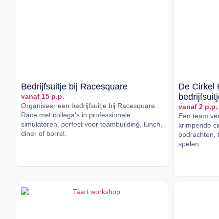
Bedrijfsuitje bij Racesquare
De Cirkel 
bedrijfsuit
vanaf 15 p.p.
Organiseer een bedrijfsuitje bij Racesquare.
vanaf 2 p.p.
Race met collega's in professionele
Eén team vers
simulatoren, perfect voor teambuilding, lunch,
krimpende cir
diner of borrel.
opdrachten, t
spelen.
Lees meer
Lees me