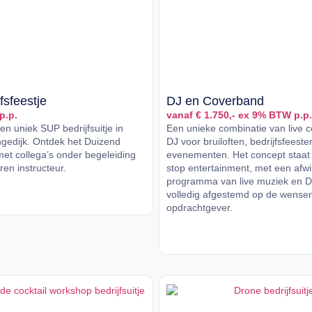
fsfeestje
DJ en Coverband
p.p.
vanaf € 1.750,- ex 9% BTW p.p.
n uniek SUP bedrijfsuitje in
Een unieke combinatie van live 
gedijk. Ontdek het Duizend
DJ voor bruiloften, bedrijfsfeeste
met collega’s onder begeleiding
evenementen. Het concept staat
en instructeur.
stop entertainment, met een afw
programma van live muziek en D
er
volledig afgestemd op de wense
opdrachtgever.
Lees meer