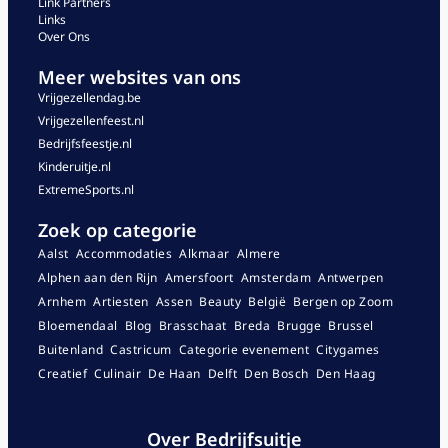
Link Partners
Links
Over Ons
Meer websites van ons
Vrijgezellendag.be
Vrijgezellenfeest.nl
Bedrijfsfeestje.nl
Kinderuitje.nl
ExtremeSports.nl
Zoek op categorie
Aalst
Accommodaties
Alkmaar
Almere
Alphen aan den Rijn
Amersfoort
Amsterdam
Antwerpen
Arnhem
Artiesten
Assen
Beauty
België
Bergen op Zoom
Bloemendaal
Blog
Brasschaat
Breda
Brugge
Brussel
Buitenland
Castricum
Categorie evenement
Citygames
Creatief
Culinair
De Haan
Delft
Den Bosch
Den Haag
Over Bedrijfsuitje