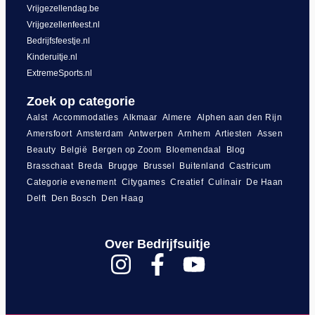
Vrijgezellendag.be
Vrijgezellenfeest.nl
Bedrijfsfeestje.nl
Kinderuitje.nl
ExtremeSports.nl
Zoek op categorie
Aalst
Accommodaties
Alkmaar
Almere
Alphen aan den Rijn
Amersfoort
Amsterdam
Antwerpen
Arnhem
Artiesten
Assen
Beauty
België
Bergen op Zoom
Bloemendaal
Blog
Brasschaat
Breda
Brugge
Brussel
Buitenland
Castricum
Categorie evenement
Citygames
Creatief
Culinair
De Haan
Delft
Den Bosch
Den Haag
Over Bedrijfsuitje