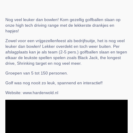
Nog veel leuker dan bowlen! Kom gezellig golfballen slaan op
onze high tech driving range met de lekkerste drankjes en
hapjes!
Zowel voor een vrijgezellenfeest als bedrijfsuitje, het is nog veel
leuker dan bowlen! Lekker overdekt en toch weer buiten. Per
afslagplaats kan je als team (2-5 pers.) golfballen slaan en tegen
elkaar de leukste spellen spelen zoals Black Jack, the longest
drive, Shrinking target en nog veel meer.
Groepen van 5 tot 150 personen.
Golf was nog nooit zo leuk, spannend en interactief!
Website: www.harderwold.nl